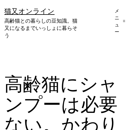
コ
猫又オンライン
メ
ン
ニ
高齢猫との暮らしの豆知識。猫
テ
ュ
又になるまでいっしょに暮らそ
ー
ン
う
ツ
へ
ス
キ
高齢猫にシャ
ッ
プ
ンプーは必要
ない。かわり