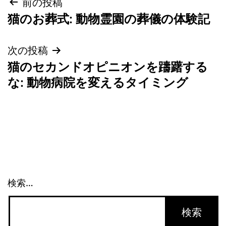
投
前の投稿
猫のお葬式: 動物霊園の葬儀の体験記
稿
ナ
次の投稿
猫のセカンドオピニオンを躊躇する
ビ
な: 動物病院を変えるタイミング
ゲ
ー
シ
ョ
検索…
ン