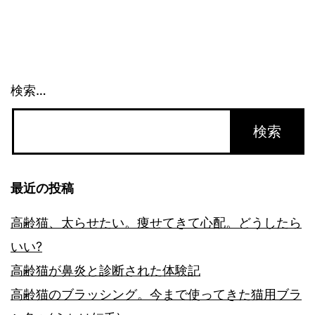
ビ
ゲ
ー
検索…
シ
ョ
ン
最近の投稿
高齢猫、太らせたい。痩せてきて心配。どうしたら
いい?
高齢猫が鼻炎と診断された体験記
高齢猫のブラッシング。今まで使ってきた猫用ブラ