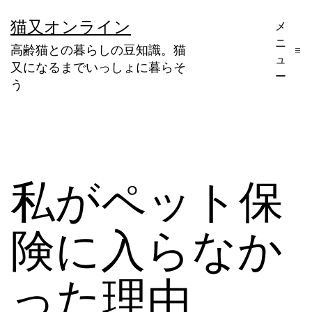
コ
猫又オンライン
メ
ン
ニ
高齢猫との暮らしの豆知識。猫
テ
ュ
又になるまでいっしょに暮らそ
ー
ン
う
ツ
へ
ス
キ
私がペット保
ッ
プ
険に入らなか
った理由